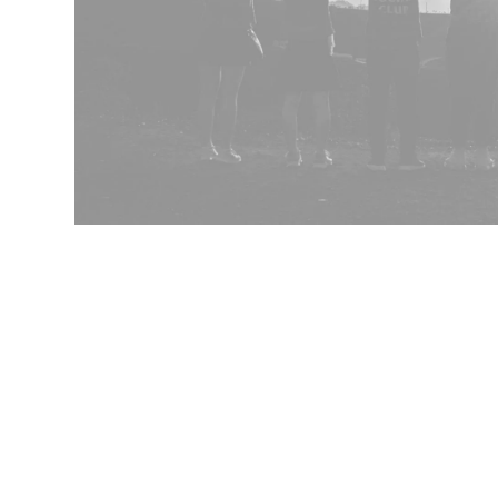
Nr.
Naam
Positie
Agnes
Arlette
Jolien