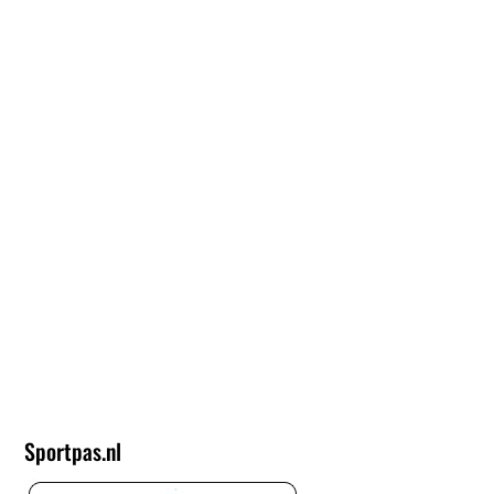
TRAININGSTIJDE
N
MAANDAG:
5)
WOENSDAG:
THUISWEDSTRIJDDAG
VRIJDAG: 19.00 uur
VELD: 3
Sportpas.nl