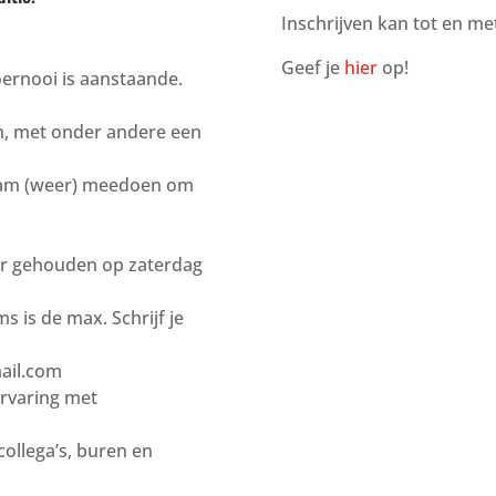
Inschrijven kan tot en me
Geef je
hier
op!
oernooi is aanstaande.
an, met onder andere een
 team (weer) meedoen om
ar gehouden op zaterdag
 is de max. Schrijf je
ail.com
Ervaring met
collega’s, buren en