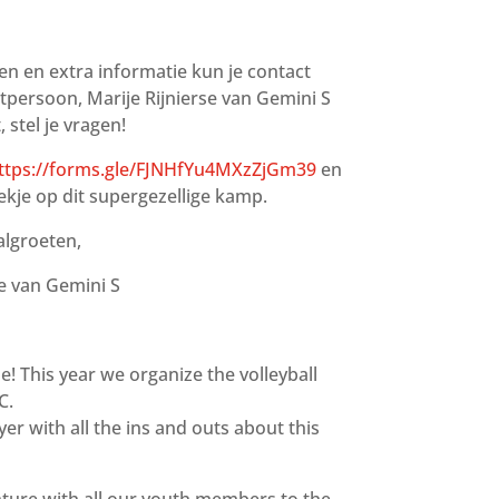
n en extra informatie kun je contact
ersoon, Marije Rijnierse van Gemini S
, stel je vragen!
ttps://forms.gle/FJNHfYu4MXzZjGm39
en
lekje op dit supergezellige kamp.
algroeten,
e van Gemini S
! This year we organize the volleyball
C.
yer with all the ins and outs about this
ture with all our youth members to the