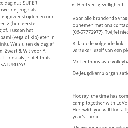
peeldag dus SUPER
Heel veel gezelligheid
owel de jeugd als
 jeugdwedstrijden en om
Voor alle brandende vrage
en 2 (hun eerste
opnemen met ons contactp
g af. Tussen het
(06-57772977). Twijfel niet
bami (vega of kip) eten in
Klik op de volgende link
h
ink). We sluiten de dag af
verzeker jezelf van een p
d, Zwart & Wit voor A-
 – ook als je niet thuis
Met enthousiaste volleyb
R SATURDAY!
De Jeugdkamp organisati
—-
Hooray, the time has come
camp together with LoVo
Herewith you will find a fl
year’s camp.
We are going on an adven