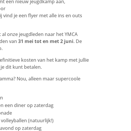
komt een nieuw jeugdkamp aan,
oor
 vind je een flyer met alle ins en outs
 al onze jeugdleden naar het YMCA
den van
31 mei tot en met 2 juni
. De
o.
efinitieve kosten van het kamp met jullie
e dit kunt betalen.
ramma? Nou, alleen maar supercoole
en
 en een diner op zaterdag
onade
volleyballen (natuurlijk!)
 avond op zaterdag