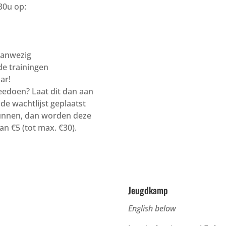
30u op:
 aanwezig
de trainingen
ar!
meedoen? Laat dit dan aan
e wachtlijst geplaatst
unnen, dan worden deze
an €5 (tot max. €30).
Jeugdkamp
English below