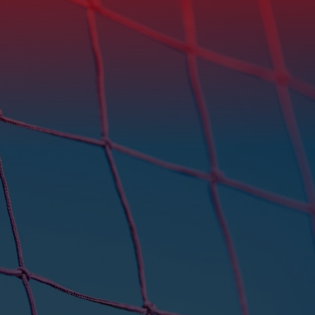
1216 SK Hilversum
redactie@gemini-s.nl