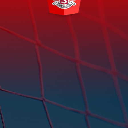
Franciscusweg 6a
1216 SK Hilversum
redactie@gemini-s.nl