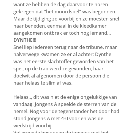
want ze hebben de dag daarvoor te horen
gekregen dat “het moordspel” was begonnen.
Maar de tijd ging zo voorbij en ze moesten snel
naar beneden, eenmaal in de kleedkamer
aangekomen ontbrak er toch nog iemand…
DYNTHE
!!!
Snel liep iedereen terug naar de tribune, maar
halverwege kwamen ze er al achter: Dynthe
was het eerste slachtoffer geworden van het
spel, op de trap werd ze gevonden, haar
doelwit al afgenomen door de persoon die
haar helaas te slim af was.
Je wapen wordt je ondergang.
Helaas,,, dit was niet de enige ongelukkige van
vandaag! Jongens A speelde de sterren van de
hemel. Nog voor de tegenstander het door had
stond Jongens A met 4-0 voor en was de
wedstrijd voorbij.
Vol vreugde begonnen de jongens met het