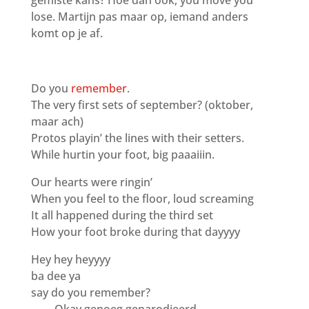
gemiste kans? Hoe dan ook, you move you
lose. Martijn pas maar op, iemand anders
komt op je af.
Do you
remember
.
The very first sets of september? (oktober,
maar ach)
Protos playin’ the lines with their setters.
While hurtin your foot, big paaaiiin.
Our hearts were ringin’
When you feel to the floor, loud screaming
It all happened during the third set
How your foot broke during that dayyyy
Hey hey heyyyy
ba dee ya
say do you remember?