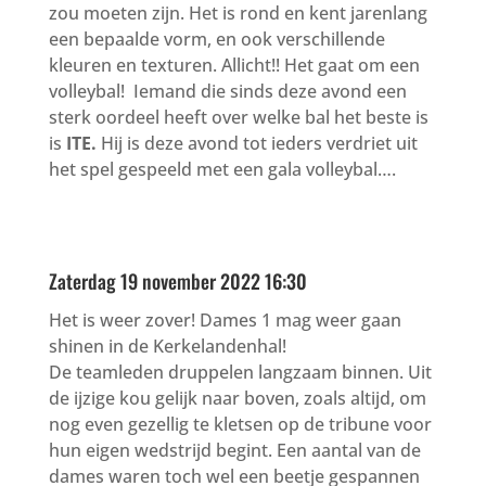
zou moeten zijn. Het is rond en kent jarenlang
een bepaalde vorm, en ook verschillende
kleuren en texturen. Allicht!! Het gaat om een
volleybal! Iemand die sinds deze avond een
sterk oordeel heeft over welke bal het beste is
is
ITE.
Hij is deze avond tot ieders verdriet uit
het spel gespeeld met een gala volleybal….
Vermenigvuldig je huidige shirt met je oude
shirt.
Zaterdag 19 november 2022 16:30
Het is weer zover! Dames 1 mag weer gaan
shinen in de Kerkelandenhal!
De teamleden druppelen langzaam binnen. Uit
de ijzige kou gelijk naar boven, zoals altijd, om
nog even gezellig te kletsen op de tribune voor
hun eigen wedstrijd begint. Een aantal van de
dames waren toch wel een beetje gespannen