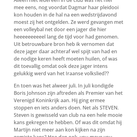
Alleen niet iedereen in de club was het hier
mee eens, nog voordat Dagmar haar pleidooi
kon houden in de hal na een wedstrijdavond
moest zij het ontgelden. Ze werd gevangen met
een volleybal net door een jager die hier
heeeeeeeeeel lang de tijd voor had genomen.
Uit betrouwbare bron heb ik vernomen dat
deze jager daar achteraf wel spijt van had en
de nodige keren heeft moeten huilen, of was
dit toevallig omdat ook deze jager intens
gelukkig werd van het Iraanse volkslied??
En toen was het alweer juli. In juli kondigde
Boris Johnson zijn aftreden als Premier van het
Verenigd Koninkrijk aan. Hij ging ermee
stoppen en iets anders doen. Net als STEVEN.
Steven is gewisseld van club na een hele mooie
kans gekregen te hebben. Of was dit omdat hij
Martijn niet meer aan kon kijken na zijn